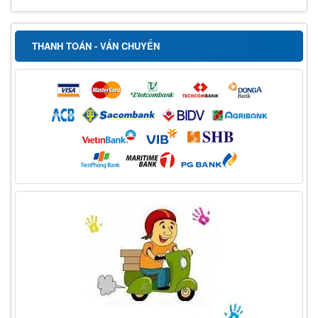
THANH TOÁN - VẨN CHUYỂN