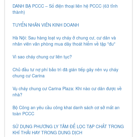
DANH BẠ PCCC – Số điện thoại liên hệ PCCC (63 tỉnh
thành)
TUYỂN NHÂN VIÊN KINH DOANH
Hà Nội: Sau hàng loạt vụ cháy ở chung cư, cư dân và
nhân viên văn phòng mua dây thoát hiểm về tập "đu"
Vì sao cháy chung cư liên tục?
Chủ đầu tư nợ phí bảo trì đã gián tiếp gây nên vụ cháy
chung cư Carina
Vụ cháy chung cư Carina Plaza: Khi nào cư dân được về
nhà?
Bộ Công an yêu cầu công khai danh sách cơ sở mất an
toàn PCCC
SỬ DỤNG PHƯƠNG LY TÂM ĐỂ LỌC TẠP CHẤT TRONG
KHÍ THẢI HAY TRONG DUNG DỊCH