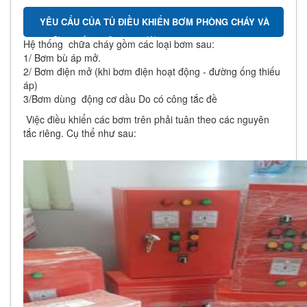
YÊU CẨU CỦA TỦ ĐIỀU KHIỂN BƠM PHÒNG CHÁY VÀ
CHỮA CHÁY THÔNG THƯỜNG
Hệ thống chữa cháy gồm các loại bơm sau:
1/ Bơm bù áp mở.
2/ Bơm điện mở (khi bơm điện hoạt động - đường ống thiếu
áp)
3/Bơm dùng động cơ dầu Do có công tắc đề
Việc điều khiển các bơm trên phải tuân theo các nguyên
tắc riêng. Cụ thể như sau: