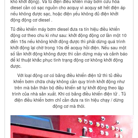
khó khởi động). Và tủ điện điều khiển máy bơm cứu hỏa
diesel cần có sạc nguồn cho acquy vì acquy sẽ hết điện áp
nếu không được sạc, hoặc điện yếu không đủ điện khởi
động động cơ diesel .
Tủ điều khiển máy bơm diesel đưa ra tín hiệu điều khiển
động cơ theo chu kì như sau: khởi động động cơ lần một 10
đến 15s nếu không khởi động được thì phải dừng quá trình
khởi động lại chờ trong 10s để acquy hồi điện. Nếu sau một
số lần khởi động không được thì cần dừng máy và cảnh báo
để kĩ thuật khắc phục tình trạng động cơ không khởi động
được.
Với loại động cơ có bảng điều khiển điện tử thì tủ điều
khiển bơm chữa cháy không cần quy trình khởi động như
trên mà bản thân bộ điều khiển sẽ tự khởi động theo lập
trình của nhà sản xuất. Khi có bảng điều khiển điện tử . Tủ
điện điều khiển bơm chỉ cần đưa ra tín hiệu chạy / dừng
động cơ mà thôi.