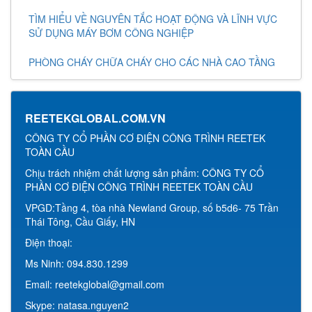
TÌM HIỂU VỀ NGUYÊN TẮC HOẠT ĐỘNG VÀ LĨNH VỰC
SỬ DỤNG MÁY BƠM CÔNG NGHIỆP
PHÒNG CHÁY CHỮA CHÁY CHO CÁC NHÀ CAO TẦNG
REETEKGLOBAL.COM.VN
CÔNG TY CỔ PHẦN CƠ ĐIỆN CÔNG TRÌNH REETEK
TOÀN CẦU
Chịu trách nhiệm chất lượng sản phẩm: CÔNG TY CỔ
PHẦN CƠ ĐIỆN CÔNG TRÌNH REETEK TOÀN CẦU
VPGD:Tầng 4, tòa nhà Newland Group, số b5d6- 75 Trần
Thái Tông, Cầu Giấy, HN
Điện thoại:
Ms Ninh: 094.830.1299
Email: reetekglobal@gmail.com
Skype: natasa.nguyen2