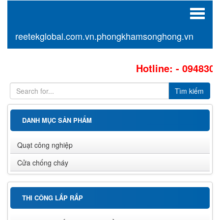
Toggle
navigat
reetekglobal.com.vn.phongkhamsonghong.vn
Hotline: - 09483012
DANH MỤC SẢN PHẨM
Quạt công nghiệp
Cửa chống cháy
THI CÔNG LẮP RẮP