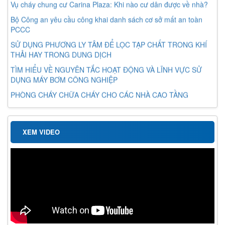
Vụ cháy chung cư Carina Plaza: Khi nào cư dân được về nhà?
Bộ Công an yêu cầu công khai danh sách cơ sở mất an toàn
PCCC
SỬ DỤNG PHƯƠNG LY TÂM ĐỂ LỌC TẠP CHẤT TRONG KHÍ
THẢI HAY TRONG DUNG DỊCH
TÌM HIỂU VỀ NGUYÊN TẮC HOẠT ĐỘNG VÀ LĨNH VỰC SỬ
DỤNG MÁY BƠM CÔNG NGHIỆP
PHÒNG CHÁY CHỮA CHÁY CHO CÁC NHÀ CAO TẦNG
XEM VIDEO