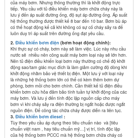
của máy bơm. Nhưng thông thường thì là khởi động trực
tiếp. Yêu cầu với tủ điều khiển máy bơm chữa cháy này là
lưu ý đến áp suất đường ống, độ sụt áp đường ống. Áp suất
hệ thống thường được thiết kế 8 bar đến 10 bar. Bơm bù áp
có thể hoạt động kể cả khi không có sự cố cháy sảy ra để
luôn duy trì áp suất trên đường ống đạt yêu cầu.
2.
Điều khiển bơm điện
(bơm hoạt động chính):
Khi thực sự có cháy, bơm này sẽ làm việc. Lúc này nhu cầu
nước sẽ nhiều nên công suất máy bơm loại này sẽ lớn hơn.
Nên tủ điện điều khiển loại bơm này thường có chế độ khởi
động sao/tam giác mục đích là làm giảm cường độ dòng khi
khởi động nhằm bảo vệ thiết bị điện. Một lưu ý với loại này
là những hệ thống bơm lớn có thể có kèm thêm bơm dự
phòng, bơm mồi cho bơm chính. Cần thiết kế tủ điện điều
khiển bơm cứu hỏa đảm bảo tính tuần tự khởi động của các
máy bơm. Và lưu ý đến tính độc lập nguồn cấp cho máy
bơm vì khi cháy sảy ra điện thường bị ngắt hoặc được ngắt
nguồn điện. Để công tác chữa cháy được diễn ra liên tục.
3.
Điều khiển bơm diesel
:
Tùy theo yêu cầu áp dụng theo tiêu chuẩn nào và [tiêu
chuẩn việt nam , hay tiêu chuẩn mỹ…] vị trí, tính độc lập
của hệ thống bơm PCCC mà hệ thống bơm chữa cháy có