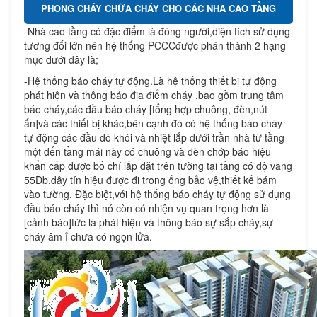
PHÒNG CHÁY CHỮA CHÁY CHO CÁC NHÀ CAO TẦNG
-Nhà cao tầng có đặc điểm là đông người,diện tích sử dụng
tương đối lớn nên hệ thống PCCCđược phân thành 2 hạng
mục dưới đây là;
-Hệ thống báo cháy tự động.Là hệ thống thiết bị tự động
phát hiện và thông báo địa điểm cháy ,bao gồm trung tâm
báo cháy,các đầu báo cháy [tổng hợp chuông, đèn,nút
ấn]và các thiết bị khác,bên cạnh đó có hệ thống báo cháy
tự động các đầu dò khói và nhiệt lắp dưới trần nhà từ tầng
một đến tầng mái này có chuông và đèn chớp báo hiệu
khẩn cấp được bố chí lắp đặt trên tường tại tầng có độ vang
55Db,dây tín hiệu được đi trong ống bảo vệ,thiết kế bám
vào tường. Đặc biệt,với hệ thống báo cháy tự động sử dụng
đầu báo cháy thì nó còn có nhiện vụ quan trọng hơn là
[cảnh báo]tức là phát hiện và thông báo sự sắp cháy,sự
cháy âm ỉ chưa có ngọn lửa.