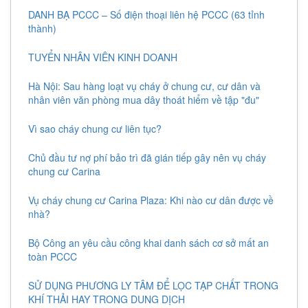
DANH BẠ PCCC – Số điện thoại liên hệ PCCC (63 tỉnh
thành)
TUYỂN NHÂN VIÊN KINH DOANH
Hà Nội: Sau hàng loạt vụ cháy ở chung cư, cư dân và
nhân viên văn phòng mua dây thoát hiểm về tập "đu"
Vì sao cháy chung cư liên tục?
Chủ đầu tư nợ phí bảo trì đã gián tiếp gây nên vụ cháy
chung cư Carina
Vụ cháy chung cư Carina Plaza: Khi nào cư dân được về
nhà?
Bộ Công an yêu cầu công khai danh sách cơ sở mất an
toàn PCCC
SỬ DỤNG PHƯƠNG LY TÂM ĐỂ LỌC TẠP CHẤT TRONG
KHÍ THẢI HAY TRONG DUNG DỊCH