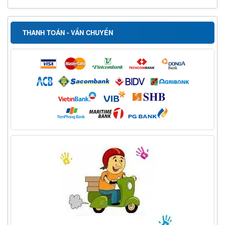
THANH TOÁN - VẨN CHUYỂN