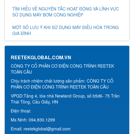
TÌM HIỂU VỀ NGUYÊN TẮC HOẠT ĐỘNG VÀ LĨNH VỰC
SỬ DỤNG MÁY BƠM CÔNG NGHIỆP
MỘT SỐ LƯU Ý KHI SỬ DỤNG MÁY ĐIỀU HÒA TRONG
GIA ĐÌNH
REETEKGLOBAL.COM.VN
CÔNG TY CỔ PHẦN CƠ ĐIỆN CÔNG TRÌNH REETEK
TOÀN CẦU
Chịu trách nhiệm chất lượng sản phẩm: CÔNG TY CỔ
PHẦN CƠ ĐIỆN CÔNG TRÌNH REETEK TOÀN CẦU
VPGD:Tầng 4, tòa nhà Newland Group, số b5d6- 75 Trần
Thái Tông, Cầu Giấy, HN
Điện thoại:
Ms Ninh: 094.830.1299
Email: reetekglobal@gmail.com