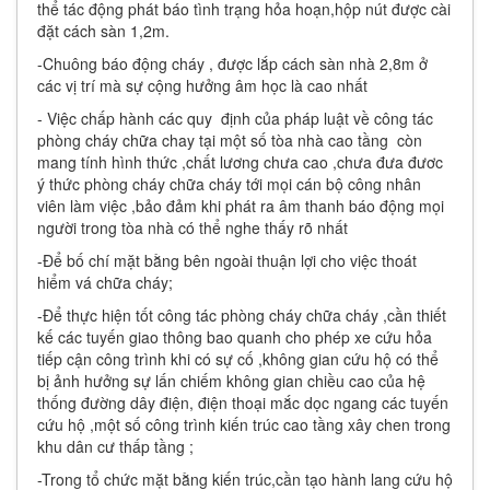
thể tác động phát báo tình trạng hỏa hoạn,hộp nút được cài
đặt cách sàn 1,2m.
-Chuông báo động cháy , được lắp cách sàn nhà 2,8m ở
các vị trí mà sự cộng hưởng âm học là cao nhất
- Việc chấp hành các quy định của pháp luật về công tác
phòng cháy chữa chay tại một số tòa nhà cao tầng còn
mang tính hình thức ,chất lương chưa cao ,chưa đưa đươc
ý thức phòng cháy chữa cháy tới mọi cán bộ công nhân
viên làm việc ,bảo đảm khi phát ra âm thanh báo động mọi
người trong tòa nhà có thể nghe thấy rõ nhất
-Để bố chí mặt bằng bên ngoài thuận lợi cho việc thoát
hiểm vá chữa cháy;
-Để thực hiện tốt công tác phòng cháy chữa cháy ,cần thiết
kế các tuyến giao thông bao quanh cho phép xe cứu hỏa
tiếp cận công trình khi có sự cố ,không gian cứu hộ có thể
bị ảnh hưởng sự lấn chiếm không gian chiều cao của hệ
thống đường dây điện, điện thoại mắc dọc ngang các tuyến
cứu hộ ,một số công trình kiến trúc cao tầng xây chen trong
khu dân cư thấp tầng ;
-Trong tổ chức mặt bằng kiến trúc,cần tạo hành lang cứu hộ