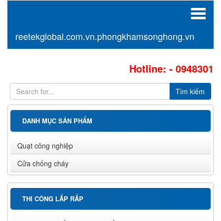
Toggle
navigat
reetekglobal.com.vn.phongkhamsonghong.vn
Hotline: - 0948301299
DANH MỤC SẢN PHẨM
Quạt công nghiệp
Cửa chống cháy
THI CÔNG LẮP RẮP