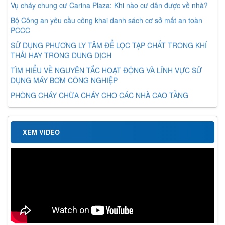
Vụ cháy chung cư Carina Plaza: Khi nào cư dân được về nhà?
Bộ Công an yêu cầu công khai danh sách cơ sở mất an toàn
PCCC
SỬ DỤNG PHƯƠNG LY TÂM ĐỂ LỌC TẠP CHẤT TRONG KHÍ
THẢI HAY TRONG DUNG DỊCH
TÌM HIỂU VỀ NGUYÊN TẮC HOẠT ĐỘNG VÀ LĨNH VỰC SỬ
DỤNG MÁY BƠM CÔNG NGHIỆP
PHÒNG CHÁY CHỮA CHÁY CHO CÁC NHÀ CAO TẦNG
XEM VIDEO